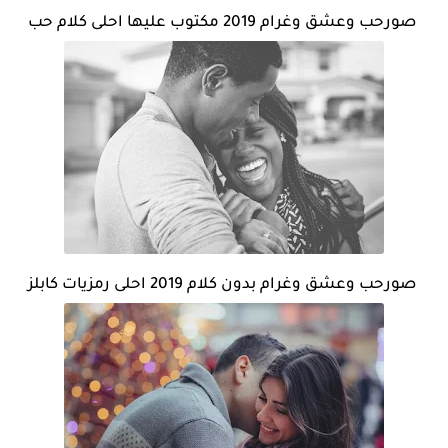
صورحب وعشق وغرام 2019 مكتوب عليها احلى كلام حب
صورحب وعشق وغرام بدون كلام 2019 احلى رمزيات كابلز