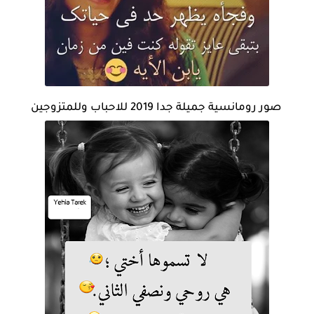
صور رومانسية جميلة جدا 2019 للاحباب وللمتزوجين