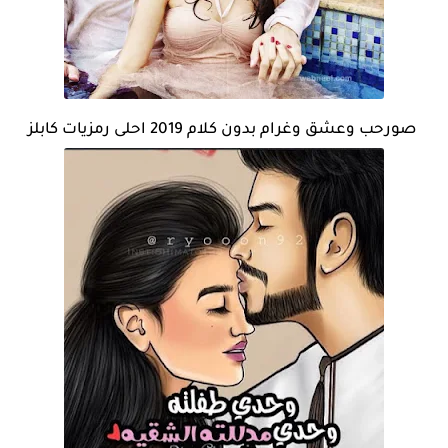
صورحب وعشق وغرام بدون كلام 2019 احلى رمزيات كابلز