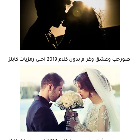
صورحب وعشق وغرام بدون كلام 2019 احلى رمزيات كابلز