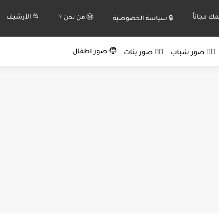
ك مجاناً
📂 الأرشيف
Ⓜ️ من نحن ؟
🔒 سياسة الخصوصية
🧒 صور اطفال
🙍‍♂️ صور شباب
🙍‍♀️ صور بنات