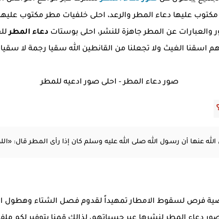
مكتوب عليها دعاء المطر والرعد، احلى خلفيات مطر مكتوب علي
والعبارات عن المطر جاهزة للنشر، احلى بوستات
دعاء المطر
لل
للهم اسقنا الغيث ولا تجعلنا من القانطين الله سقيا رجمة لا سقي
صور دعاء المطر - احلى صور ادعيه للمطر
لله عنها أن رسـول الله صلى الله عليه وسلم كان إذا رأى المطر قال: «اللهم
 فرص لسقوط الامطار تمهيداً لقدوم فصل الشتاء وهطول الامطار
 دعاء المطر لنشرها عبر حسباتهم، لذالك قمنا بتوفير لكم مل