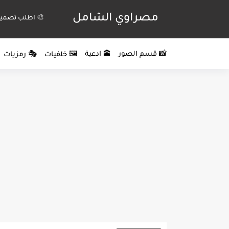
مصراوي الشامل
🎨 اطلب تصميم
📸 قسم الصور
🕋 ادعية
🖼️ خلفيات
🎭 رمزيات