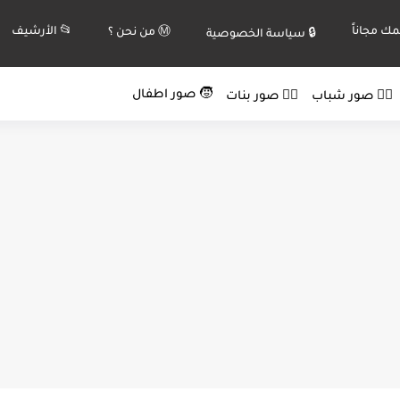
ك مجاناً
📂 الأرشيف
Ⓜ️ من نحن ؟
🔒 سياسة الخصوصية
🧒 صور اطفال
🙍‍♂️ صور شباب
🙍‍♀️ صور بنات