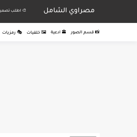
مصراوي الشامل
🎨 اطلب تصميم
📸 قسم الصور
🕋 ادعية
🖼️ خلفيات
🎭 رمزيات