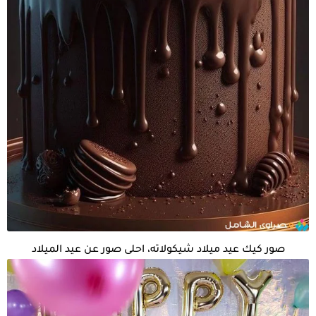
صور كيك عيد ميلاد شيكولاته، احلى صور عن عيد الميلاد