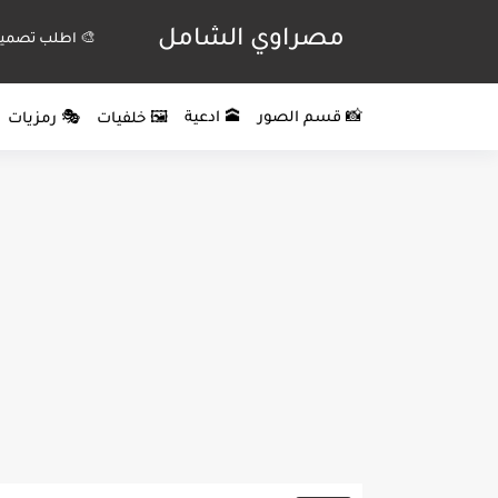
مصراوي الشامل
🎨 اطلب تصميم
📸 قسم الصور
🕋 ادعية
🖼️ خلفيات
🎭 رمزيات