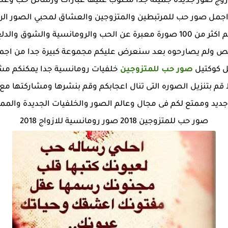
 للازوج صور جديده جميلة جدا مكتوب عليها عبارات ورسائل حب و
اجمل صور حب للمرتبطين والمتزوجين والعشاق لمحبي الصور الرو
والعشق وكلمات الحب القوية سنقدم لكم اكثر من 100 صورة معبرة عن الحب والرو
ص ولم يصارحوه بعد سنعرض عليكم مجموعة كبيرة جدا من اجم
ل كوكتيل
صور حب للمتزوجين
خلفيات رومانسية جدا يمكنكم مشا
 بتنزيل الصوره التى تنال اعجابكم وقم بنشرها ومشاركتها مع الح
ديد وممتع لكم فى مجال وعالم الصور والخلفيات الجديدة والمم
صور حب للمتزوجين 2018 صور رومانسية للازواج 2018