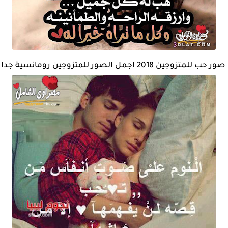
صور حب للمتزوجين 2018 اجمل الصور للمتزوجين رومانسية جدا