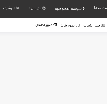
ك مجاناً
📂 الأرشيف
Ⓜ️ من نحن ؟
🔒 سياسة الخصوصية
🧒 صور اطفال
🙍‍♂️ صور شباب
🙍‍♀️ صور بنات