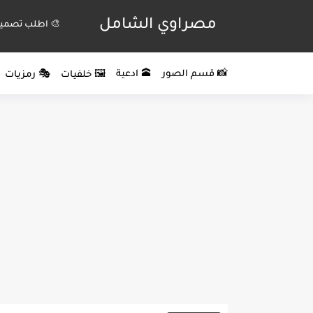
مصراوي الشامل
🎨 اطلب تصميم
📸 قسم الصور
🕋 ادعية
🖼️ خلفيات
🎭 رمزيات