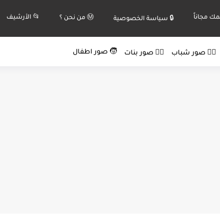
ك مجاناً
📂 الأرشيف
Ⓜ️ من نحن ؟
🔒 سياسة الخصوصية
🧒 صور اطفال
🙍‍♂️ صور شباب
🙍‍♀️ صور بنات