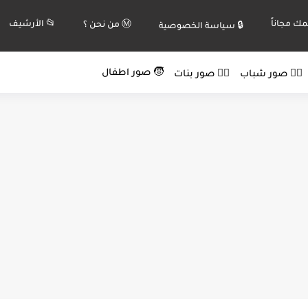
ك مجاناً
📂 الأرشيف
Ⓜ️ من نحن ؟
🔒 سياسة الخصوصية
🧒 صور اطفال
🙍‍♂️ صور شباب
🙍‍♀️ صور بنات