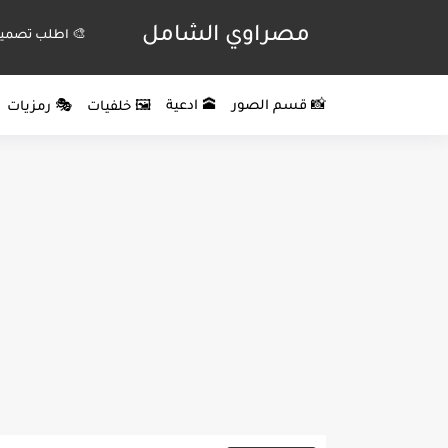
مصراوي الشامل
🎨 اطلب تصميم
📸 قسم الصور
🕋 ادعية
🖼️ خلفيات
🎭 رمزيات