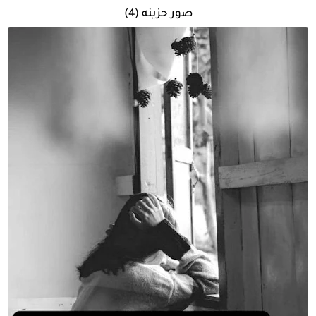
صور حزينه (4)