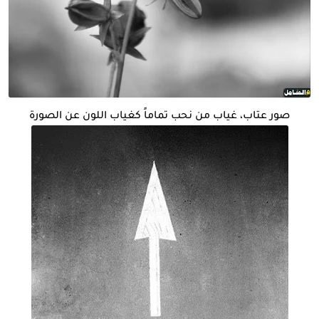
صور عتاب، غياب من نحب تماماً كغياب اللون عن الصورة