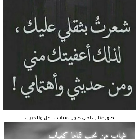
صور عتاب، احلى صور العتاب للاهل وللحبيب