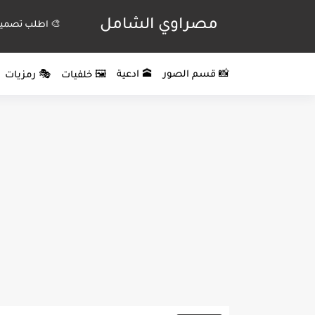
مصراوي الشامل
🎨 اطلب تصميم
📸 قسم الصور
🕋 ادعية
🖼️ خلفيات
🎭 رمزيات