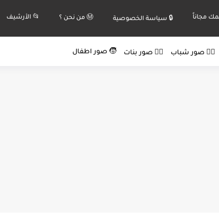
ك مجاناً
📂 الأرشيف
Ⓜ️ من نحن ؟
🔒 سياسة الخصوصية
🧒 صور اطفال
🙍‍♂️ صور شباب
🙍‍♀️ صور بنات