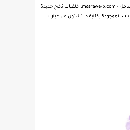
بألسعي وتوفير لكم مجموعة من افخم الخلفيات الخاصة للتخرج بتصاميم عديدة حصرياً على موقع مصراوى الشامل - masrawe-b.com، خلفيات تخرج جديدة
لخلفيات الموجودة بكتابة ما تشئون من عبارات