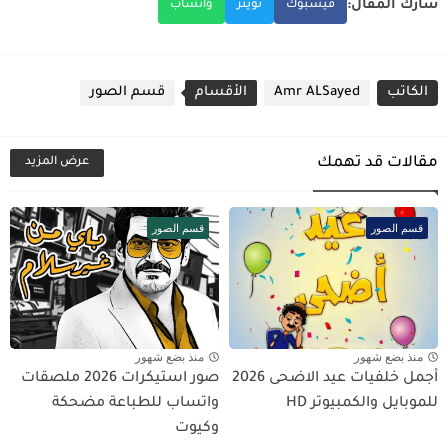
شارك المقال:
فيسبوك
تويتر
واتساب
الكاتب
Amr ALSayed
الأقسام
قسم الصور
مقالات قد تهمك
عرض المزيد
قسم الصور
قسم الصور
منذ بضع شهور
منذ بضع شهور
أجمل خلفيات عيد الاضحى 2026
صور استيكرات 2026 ملصقات
للموبايل والكمبيوتر HD
واتساب للطباعة مضحكة
وكيوت