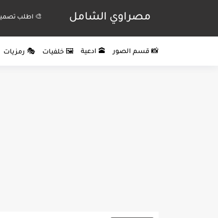
مصراوي الشامل
🎨 اطلب تصميم
📸 قسم الصور
🕋 ادعية
🖼️ خلفيات
🎭 رمزيات