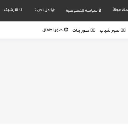
ك مجاناً
📂 الأرشيف
Ⓜ️ من نحن ؟
🔒 سياسة الخصوصية
🧒 صور اطفال
🙍‍♂️ صور شباب
🙍‍♀️ صور بنات