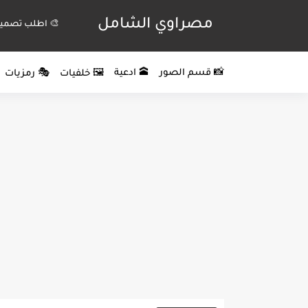
مصراوي الشامل
🎨 اطلب تصميم
📸 قسم الصور
🕋 ادعية
🖼️ خلفيات
🎭 رمزيات