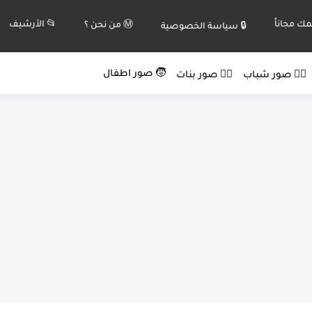
ك مجاناً
📂 الأرشيف
Ⓜ️ من نحن ؟
🔒 سياسة الخصوصية
🧒 صور اطفال
🙍‍♂️ صور شباب
🙍‍♀️ صور بنات