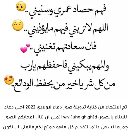
تم الانتهاء من كتابة تدوينة صور دعاء لاولادي 2022 احلى دعاء
للابناء بالصور، w,v ]uhx gh,gh]d اتمنى ان تنال اعجابكم الصور
جميعا نسعى دائما لتقديم كل ماهو ممتع لكم فاتمنى ان نكون