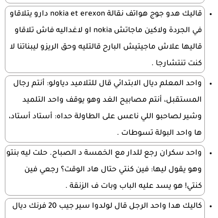
قاليك هدو جوج هواتف نقالة nokia et erexon دارو يتلاقاو
في الجردة ولاكين ماجاتش nokia او لاغداليه فاش تلاقاو
قاليها علاش ماجيتيش البارح قالتليه وحق الريزو ليبناتنا لا
كنت تنتشارجا .
واحد المعلم ديال الابتدائي قال للتلاميد دياولو: أنتم رجال
المستقبل، أنتم مصابيح الغد وهو يوقف واحد التلميد
وشير لصاحبو اللي ناعس على الطاولة حداه: أستاد أستاد،
ها واحد البولة تسوطات .
واحد سكران رجع للدار مع الخمسة د الصباح. حلت ليه بنتو
وهو يقول ليها: فين كنتي حتال هاد الوقت؟ رجعي فين
كنتي! هو يسد عليه الباب وبات ف الزنقة .
كاليك هدا واحد الرجل قال لولدوا سير جيب 20 فرنك ديال