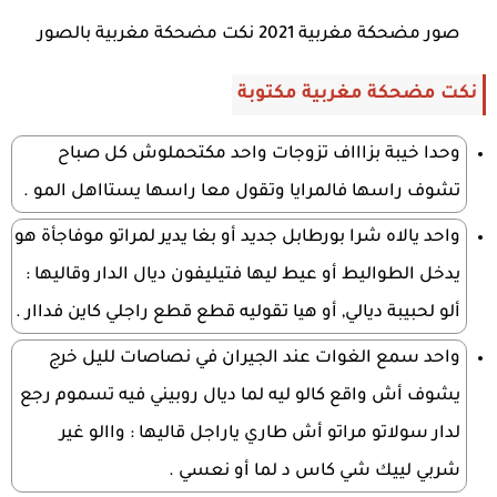
صور مضحكة مغربية 2021 نكت مضحكة مغربية بالصور
نكت مضحكة مغربية مكتوبة
وحدا خيبة بزاااف تزوجات واحد مكتحملوش كل صباح
تشوف راسها فالمرايا وتقول معا راسها يستااهل المو .
واحد يالاه شرا بورطابل جديد أو بغا يدير لمراتو موفاجأة هو
يدخل الطواليط أو عيط ليها فتيليفون ديال الدار وقاليها :
ألو لحبيبة ديالي, أو هيا تقوليه قطع قطع راجلي كاين فداار .
واحد سمع الغوات عند الجيران في نصاصات لليل خرج
يشوف أش واقع كالو ليه لما ديال روبيني فيه تسموم رجع
لدار سولاتو مراتو أش طاري ياراجل قاليها : واالو غير
شربي لييك شي كاس د لما أو نعسي .