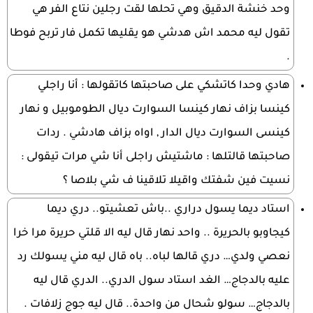
وحد خنشة الدقيق وهي تحلها لقت رجلين نتاع الفر هي
تقول ليه محمد اش هدشي هو يقليها تكمل فار تربح فوطا
.
هادي وحدا كاتشكي على صاحبتها كاتقولها : أنا راجلي
كينسا بزاف نهار كينسا السوارت ديال الطوموبيل و نهار
كينسى السوارت ديال الدار , اواه بزاف هادشي . ردات
صاحبتها قالتلها : ماشتيش راجلى أنا شي مرات تيقولى :
نسيت فين شفتك واقيلا تلاقينا ف شي بلاصا ؟
استاد ديما يسول دراري ..باش تعشيتو.. دري ديما
كيجاوبو بالحريرة .. واحد نهار قال ليه الا قلتي حريرة مرا خرا
نعصي ولدي… دري قالها لباه.. باه قال ليه مني يسولك رد
عليه بالدجاج… الغد استاد سول الدري.. الدري قال ليه
بالدجاج… سولو شحال من واحدة.. قال ليه جوج زلافات .