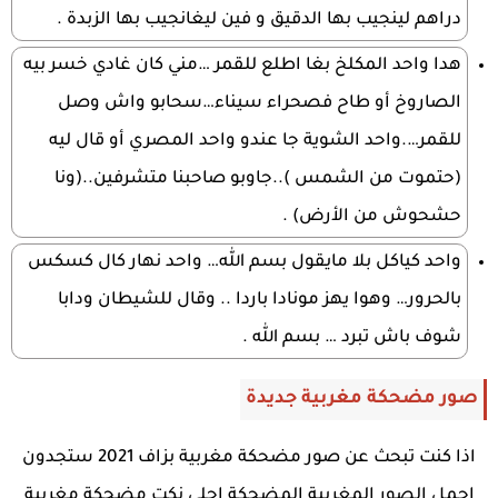
دراهم لينجيب بها الدقيق و فين ليغانجيب بها الزبدة .
هدا واحد المكلخ بغا اطلع للقمر …مني كان غادي خسر بيه
الصاروخ أو طاح فصحراء سيناء…سحابو واش وصل
للقمر….واحد الشوية جا عندو واحد المصري أو قال ليه
(حتموت من الشمس )..جاوبو صاحبنا متشرفين..(ونا
حشحوش من الأرض) .
واحد كياكل بلا مايقول بسم الله… واحد نهار كال كسكس
بالحرور… وهوا يهز مونادا باردا .. وقال للشيطان ودابا
شوف باش تبرد … بسم الله .
صور مضحكة مغربية جديدة
اذا كنت تبحث عن صور مضحكة مغربية بزاف 2021 ستجدون
اجمل الصور المغربية المضحكة احلى نكت مضحكة مغربية