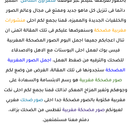
بالصور نعرضها عليكم عبر موقعنا"
مصراوى الشامل
" المميز
دائما فى تنزيل كل ماهو جديد وممتع فى مجال وعالم الصور
والخلفيات الجديدة والمميزه، قمنا بجمع لكم احلى
منشورات
مغربية مضحكة
وسنعرضها عليكم فى تلك المقالة اتمنى ان
تنال اعجابكم جميعا اجمل البوم الصور المضحكة المغربية
فيس بوك لعمل احلى البوستات مع الاهل والاصدقاء
للضحك والترفيه من ضغط العمل،
اجمل الصور المغربية
المضحكة
ستجدونها فى تلك المقالة، الغرض من وضع لكم
صور مضحكة مغربية
هو رسم الابتسامة والسعادة على
وجوهكم وتغير المزاج المعكر، لذالك قمنا بجمع لكم احلى نكت
مغربية مكتوبة بالصور مضحكة جدا احلى
صور ضحك
مغربي
لعيونكم
صور مضحكة مغربية
تفطس من الضحك بزاف،
دمتم معنا مستمتعين.