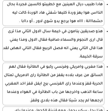
هادا طبيب ديال العينين مع خطيبتو كالسين فجردة بحال
النااس هوا يهز وردة كليها شفتي هاد الوردة كالت ليه
حشمااانة : اااه هوا يرجع يدو شوي لاور ..أو داابا .
هذو صديقين ينامون في خيمة سال الاول الثاني مذا ترى
قال ارى النجوم والسماء صافية فقال الاول ومذا يعني
هذا قال الثاني يعني انه فصل الربيع فقال التاني انهض لقد
سرقة الخيمة.
هذا مغربي وامريكي وفرنسي ركبو في الطائرة فقال لهم
السائق من عرف بلاده يقفز من الطائرة راى الامريكي تمتال
الحرية قفز وعندما راى الفرنسي برج ايفل قفز اخد المغربي
ساعة الذهب واخرجها من باب الطائرة في الهواء وعندما
ارجعها لم يجد شيئا فقال هذه بلادي وقفز.
هذا رجل سكير يحمل معه قنينة الكحول وعندما راى