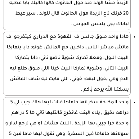
الزبدة مشا الولد عند مول الحانوت كالوا كاليك بابا عطيه
20 فرنك تاع الزبدة مول الحانوت قال للولد : سير عيط
لباباك يجي يلحس الموس .
هادا واحد مبوق جالس ف القهوة مع الدراري كيتفرجوا ف
ماتش مباشر الناس داخلين مع الماتش غوتو: دابا يتماركا
البيت اللول، وفعلا تماركا شوية ناضو تاني: دابا يتماركا
البيت التاني، وشوية تماركا البيت خينا اللي مبوق طلع ليه
الدم وهي يقول ليهم: خوتي، اللي فايت ليه شاف الماتش
يسكتنا الله يرحم بّاكم .
واحد المكلخة سخراتها ماماها قالت ليها هاك جيب لي 5
دراهم دقيق , يلاه البنت غاتخرج قالتليها تاني ها 5 دراهم
واحدة خرا جيبي بها الزبدة , البنت مشات او هي ترجع لدار و
سولاتها ماماها فين السخرة, وهي تقول ليها ماما فين 5