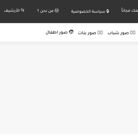
ك مجاناً
📂 الأرشيف
Ⓜ️ من نحن ؟
🔒 سياسة الخصوصية
🧒 صور اطفال
🙍‍♂️ صور شباب
🙍‍♀️ صور بنات