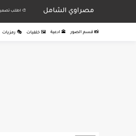
مصراوي الشامل
🎨 اطلب تصميم
📸 قسم الصور
🕋 ادعية
🖼️ خلفيات
🎭 رمزيات