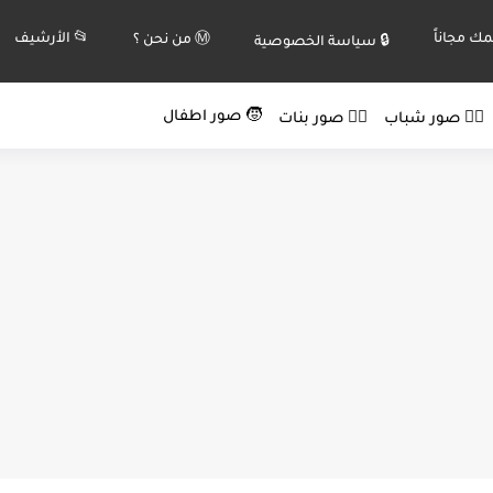
ك مجاناً
📂 الأرشيف
Ⓜ️ من نحن ؟
🔒 سياسة الخصوصية
🧒 صور اطفال
🙍‍♂️ صور شباب
🙍‍♀️ صور بنات