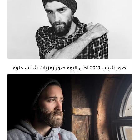
صور شباب 2019 احلى البوم صور رمزيات شباب حلوه