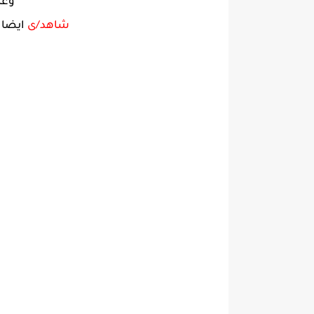
وعا
شاهد/ى
ايضا 