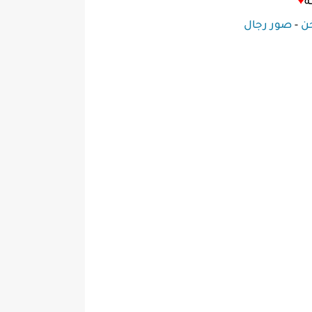
ه
♥
ن
-
صور رجال