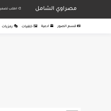
مصراوي الشامل
🎨 اطلب تصميم
📸 قسم الصور
🕋 ادعية
🖼️ خلفيات
🎭 رمزيات