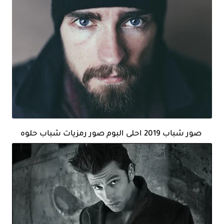
صور شباب 2019 احلى البوم صور رمزيات شباب حلوه