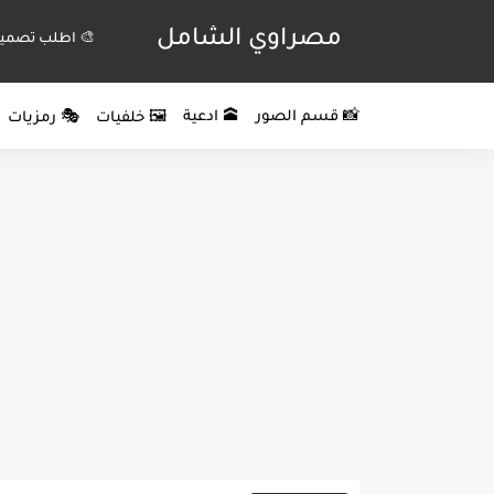
مصراوي الشامل
🎨 اطلب تصميم
📸 قسم الصور
🕋 ادعية
🖼️ خلفيات
🎭 رمزيات