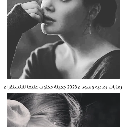
رمزيات رماديه وسوداء 2023 جميلة مكتوب عليها للانستقرام