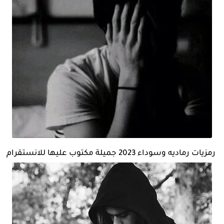
رمزيات رماديه وسوداء 2023 جميلة مكتوب عليها للانستقرام