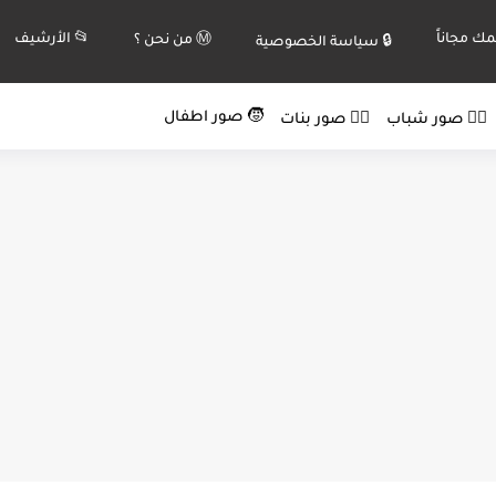
ك مجاناً
📂 الأرشيف
Ⓜ️ من نحن ؟
🔒 سياسة الخصوصية
🧒 صور اطفال
🙍‍♂️ صور شباب
🙍‍♀️ صور بنات