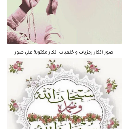
صور اذكار رمزيات و خلفيات اذكار مكتوبة علي صور