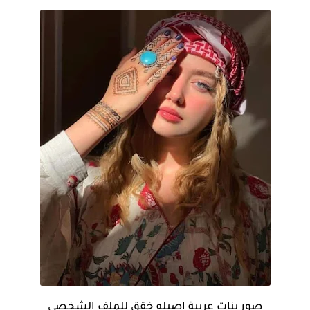
صور بنات عربية اصيله خقق للملف الشخصي