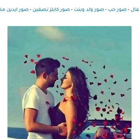
فال
-
صور حب
-
صور ولد وبنت
-
صور كابلز نصفين
-
صور ايدين م