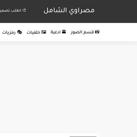
مصراوي الشامل
🎨 اطلب تصميم
📸 قسم الصور
🕋 ادعية
🖼️ خلفيات
🎭 رمزيات