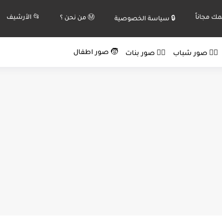
ك مجاناً
📂 الأرشيف
Ⓜ️ من نحن ؟
🔒 سياسة الخصوصية
🧒 صور اطفال
🙍‍♂️ صور شباب
🙍‍♀️ صور بنات