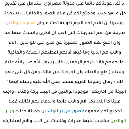
دائما، عودناكم دائما على مدونة مصراوى الشامل على تقديم
كل ما هو جديد وممتع لكم فى عالم الصور والخلفيات، يسعدنا
ويسرنا ان نقدم لكم اليوم تدوينة تحت عنوان
صور بر الوالدين
تدوينة من اهم التدوينات التى احب ان اطرق واتحدث عنها هنا
وان اضع لهم الصور المعبرة عن مدى حبى للوالدين ، الام
والاب هم الدنيا وما فيها فالهم اعطيهم الصحة والعافية
وارحمهم فانت ارحم الرحمين ، قال رسول الله صلى الله علية
وسلم (اطع والديك وان اخرجاك من مالك ومن كل شىء هو
لك ) وقال رسولنا الكريم محمد صلى الله علية وسلم ايضا "
البركة من اكاربكم " فوجود الوالدين فى البيت بركة وهناء ، واجب
علينا كا ابناء ذكر الام والاب دائما والدعاء لهم لذالك قمنا
بتجميع لكم مجموعة
صور عن بر الوالدين
جميلة جدا
صور بر
الوالدين
مكتوب عليها عبارات وكلمات عن الاب والام لمشاركه