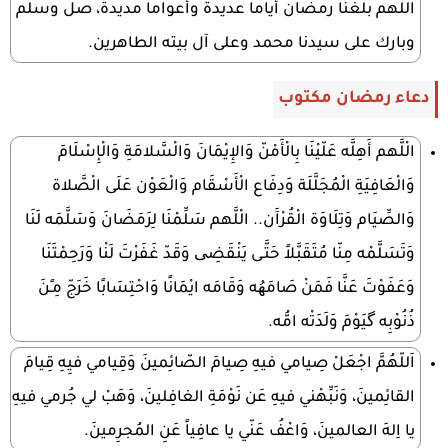
اللهم بلغنا رمضان أياما عديدة وأعواما مديدة، صل وسلم
وبارك على سيدنا محمد وعلى آل بيته الطاهرين.
دعاء رمضان مكتوب
الْلَّهم أَهِلَّه عَلّيْنَا بِالْأَمْنّ وَالإِيْمَانَ وَالْسَّلامَةِ وَالْإِسْلَامَ
وَالْعَافِيَةِ الْمُجَلَّلَة وَدِفَاع الْأَسْقَام وَالْعَوْن عَلَى الْصَّلاة
وَالصِّيَام وَتِلَاوَة الْقُرْآَن.. الْلَّهم سَلِّمْنَا لِرَمَضَانَ وَسَلَّمَه لَنَا
وَتَسَلَّمْه مِنّا مُتَقَبَّلاً حَتَّـى يَنْقَضِی وَقَدّ غَفَرْتَ لَنْا وَرَحِمْتَنَا
وَعَفَوْتَ عَنَّا فَمَنْ صَامَھُه وَقَامَه ايْمَانًا وَاحْتِسَابًا خَرَجّ مِـٍنَ
ذُنُوْبِه گيَوْمَ وَلَدَتْه امُّه.
اَللّهُمَّ اجْعَلْ صِيامي فيهِ صِيامَ الصّائِمينَ وَقِيامي فيِهِ قِيامَ
القائِمينَ، وَنَبِّهْني فيهِ عَن نَوْمَةِ الغافِلينَ، وَهَبْ لي جُرمي فيهِ
يا اِلهَ العالمينَ، وَاعْفُ عَنّي يا عافِياً عَنِ المُجرِمينَ.