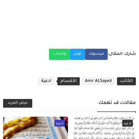
شارك المقال:
فيسبوك
تويتر
واتساب
الكاتب
Amr ALSayed
الأقسام
ادعية
مقالات قد تهمك
عرض المزيد
ادعية
ادعية