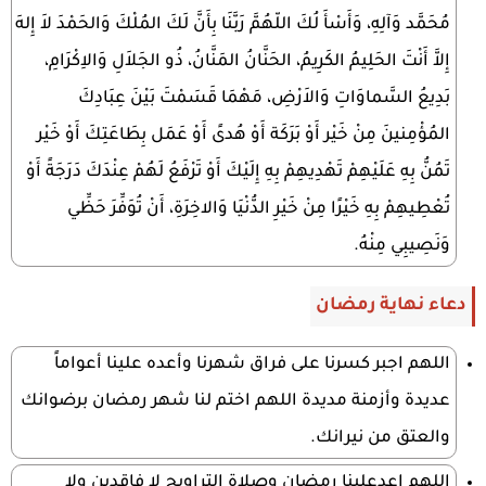
مُحَمَّد وَآلِهِ، وَأَسْأَ لُكَ اللّهُمَّ رَبَّنَا بِأَنَّ لَكَ المُلْكَ وَالحَمْدَ لاَ إِلهَ
إِلاَّ أَنْتَ الحَلِيمُ الكَرِيمُ، الحَنَّانُ المَنَّانُ، ذُو الجَلاَلِ وَالاِكْرَامِ،
بَدِيعُ السَّماوَاتِ وَالاَرْضِ، مَهْمَا قَسَمْتَ بَيْنَ عِبَادِكَ
المُؤْمِنينَ مِنْ خَيْر أَوْ بَرَكَة أَوْ هُدىً أَوْ عَمَل بِطَاعَتِكَ أَوْ خَيْر
تَمُنُّ بِهِ عَلَيْهِمْ تَهْدِيهِمْ بِهِ إِلَيْكَ أَوْ تَرْفَعُ لَهُمْ عِنْدَكَ دَرَجَةً أَوْ
تُعْطِيهِمْ بِهِ خَيْرًا مِنْ خَيْرِ الدُّنْيَا وَالاخِرَةِ، أَنْ تُوَفِّرَ حَظِّي
وَنَصِيبِي مِنْهُ.
دعاء نهاية رمضان
اللهم اجبر كسرنا على فراق شهرنا وأعده علينا أعواماً
عديدة وأزمنة مديدة اللهم اختم لنا شهر رمضان برضوانك
والعتق من نيرانك.
اللهم اعدعلينا رمضان وصلاة التراويح لا فاقدين ولا