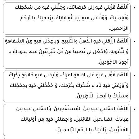
اَللّهُمَّ قَرِّبْني فيهِ اِلى مَرضاتِكَ، وَجَنِّبْني فيهِ مِن سَخَطِكَ
وَنَقِماتِكَ، وَوَفِّقني فيهِ لِقِرائَةِ اياتِكَ، بِرَحمَتِكَ يا أرحَمَ
الرّاحمينَ.
اَللّهُمَّ ارْزُقني فيهِ الذِّهنَ وَالتَّنْبيهِ، وَباعِدْني فيهِ مِنَ السَّفاهَةِ
وَالتَّمْويهِ، وَاجْعَل لي نَصيباً مِن كُلِّ خَيْرٍ تُنْزِلُ فيهِ، بِجودِكَ يا
اَجوَدَ الأجْوَدينَ.
اَللّهُمَّ قَوِّني فيهِ عَلى اِقامَةِ اَمرِكَ، وَاَذِقني فيهِ حَلاوَةِ ذِكْرِكَ،
وَاَوْزِعْني فيهِ لِأداءِ شُكْرِكَ بِكَرَمِكَ، وَاحْفَظْني فيهِ بِحِفظِكَ
وَسَتْرِكَ يا اَبصَرَ النّاظِرينَ.
اَللّهُمَّ اجعَلني فيهِ مِنَ المُستَغْفِرينَ، وَاجعَلني فيهِ مِن
عِبادِكَ الصّالحينَ القانِتينَ، وَاجعَلني فيهِ مِن اَوْليائِكَ
المُقَرَّبينَ، بِرَأفَتِكَ يا اَرحَمَ الرّاحمينَ.