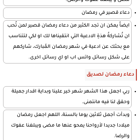
مضى و يبلغنا عفوك والرضى.
دعاء قصير في رمضان
ايضاً يمكن ان تجد الكثير من دعاء رمضان قصير لمن تُحب
ان تُشاركةُ هذةِ الادعية التي انتقيناها لك او لكي لتتناسب
مع بحثك عن ادعية في شهر رمضان المُبارك، شاركهم
على شكل رسائل واتس اب او اي رسائل اخرى.
دعاء رمضان لصديق
ربي اجعل هذا الشهر شهر خير علينا وبداية اقدار جميلة
وحقق لنا فيه مانتمنى.
وبدأت أجمل ثلاثين يوما بالسنة، اللهم اجعل رمضان
ميلادا جديدا لأرواحنا يمحو عنها ما مضى ويبلغنا عفوك
والرضا.