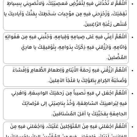
اَللّهُمَّ لا تَخْذُلني فيهِ لِتَعَرُّضِ مَعصِيَتِكَ، وَلاتَضرِبني بِسِياطِ
نَقِمَتِكَ، وَزَحْزِحني فيهِ مِن موُجِبات سَخَطِكَ بِمَنِّكَ وَاَياديكَ يا
مُنتَهى رَغْبَةِ الرّاغِبينَ.
اَللّهُمَّ اَعِنّي فيهِ عَلى صِيامِهِ وَقِيامِهِ، وَجَنِّبني فيهِ مِن هَفَواتِهِ
وَاثامِهِ، وَارْزُقني فيهِ ذِكْرَكَ بِدَوامِهِ، بِتَوْفيقِكَ يا هادِيَ
المُضِّلينَ.
اَللّهُمَّ ارْزُقْني فيهِ رَحمَةَ الأَيْتامِ وَاِطعامَ الطَّعامِ وَاِفْشاءَ
وَصُحْبَةَ الكِرامِ بِطَوْلِكَ يا مَلْجَاَ الأمِلينَ.
اَللّهُمَّ اجْعَل لي فيهِ نَصيباً مِن رَحمَتِكَ الواسِعَةِ، وَاهْدِني
فيهِ لِبَراهينِكَ السّاطِعَةِ، وَخُذْ بِناصِيَتي إلى مَرْضاتِكَ
الجامِعَةِ بِمَحَبَّتِكَ يا اَمَلَ المُشتاقينَ.
اَللّهُمَّ اجْعَلني فيهِ مِنَ المُتَوَكِلينَ عَلَيْكَ، وَاجْعَلني فيهِ مِنَ