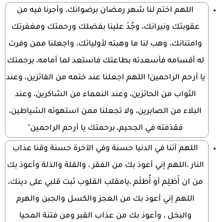
اللهم اختم لنا شهر رمضان برضوانك، وأجرنا فيه من
عقوبتك ونيرانك، وجُدْ علينا بفضلك ورحمتك ومغفرتك
وامتنانك، وهب لنا ما وهبته لأوليائك، واجعلنا ممن وفرت
له أقسامه فأسعدته بطاعتك فاستعد لما أمامه، برحمتك
يا أرحم الراحمين! اللهم اجعلنا عند ختمه من الفائزين، وعند
الثواب من الحائزين، وعند النعماء من الشاكرين، وعند
البلاء من الصابرين، ولا تجعلنا ممن استهوته الشياطين،
فقذفته في الجحيم، برحمتك يا أرحم الراحمين"
اللهم آتنا في الدنيا حسنة وفي الآخرة حسنة وقنا عذاب
النار ،اللهم إني أعوذ بك من الفقر ، والقلة والذلة وأعوذ بك
من ان أَظلِم أو أُظلَم ،يامقلب القلوب ثبت قلبي على دينك،
اللهم إني أعوذ بك من العجز والكسل والجبن والهرم
والبخل ، وأعوذ بك من عذاب القبر ومن فتنة المحيا