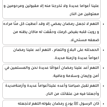
علينا أعواما عديدة ولا تخرجنا منه إلا مقبولين ومرحومين و
معتوقين من النار.
اللهم لا تجعل رمضان يمضي إلا وقد أعطيت كل منّا مراده
و رويت قلبه بفيض كرمك وحقّقت له ماكان يظنه من
ضعفه مستحيﻻ.
الحمدلله على البلاغ والتمام ، اللهم أعد علينا رمضان
اعواماً عديدة وازمنة مديدة.
اللهم أعد علينا رمضان أعوامًا عديدة نحن والمسلمين في
أمن وإيمان وسلامة وعافية.
اللهم تقبل صيامنا وأعده عليناأعواماً عديدة وأزمنةمديدة
وأجعلنا فيه من عتقائك من النار.
كان الرسول ﷺ يودع رمضان بقوله:اللهم لاتجعله