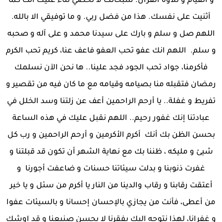
و القيام و تلاوة القرآن. سبحانك لا نحصي ثناء عليك أنت كما
أثنيت على نفسك. هذا من فضل ربي. و ما توفيقي الا بالله.
اللهم صل و سلم و بارك على سيدنا محمد و على آله و صحبه
و سلم. اللهم انك عفو تحب العفو فاعف عنا، كريم تحب الكرم
فأكرمنا، جواد تحب الجود فجد علينا.. ها نحن الآن نسلمك
رمضان فتقبله منا بصيامه وقيامه مع ما كان فيه من تقصير و
تفريط و غفلة.. يا أرحم الراحمين أعف عن زلتنا وسد الخلل في
عبادتنا إنك غفور رحيم.. اللهم نقبل عليك في هذه الساعة
بحسن الظن بك أنك أكرم الأكرمين و أرحم الراحمين و رب كل
شيئ و مليكه ، ظننا بك مع نهاية الشهر أن تكون قد قبلتنا و
غفرت ذنوبنا و بدلت سيئاتنا حسنات و ضاعفت أجورنا و
أعتقت رقابنا و رقاب والدينا من النار يا أكرم من سئل و يا خير
من أعطى، فأنت من يجازي بالإحسان إحسانا و بالسيئات عفوا
و غفرانا، لهذا نتوجه اليك بفقرنا لا بحسن صنيعنا و قد اوشك