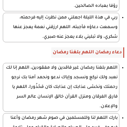
رؤفا بعباده الصالحين.
ربي في هذة الليلة اجعلني ممن نظرت إليه فرحمته،
وسمعت دعاؤه فأجبته، اللهم ارزقني نعمة يعجز عنها
شكري، ولا تبليني بلاء يعجز عنه صبري.
دعاء رمضان اللهم بلغنا رمضان
اللهم بلغنا رمضان غير فاقدين ولا مفقودين، اللهم إنا لك
نعبد ولك نركع ونسجد وإياك ندعو ونحمد آمنا بك نرجو
رحمتك ونخشى عذابك إن عذابك كان مَحْذُورا، اللهم يا
فارق الفرقان ومنزل القرآن خالق الإنسان عالم السر
والإعلان.
بارك اللهم لنا وللمسلمين في صوم شهر رمضان وأعنا