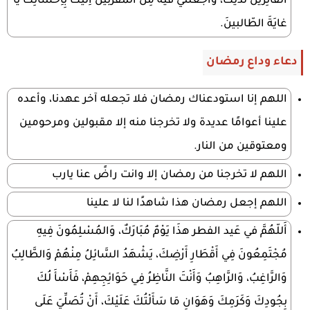
الفائِزينَ لَدَيْكَ، وَاجعَلني فيه مِنَ المُقَرَّبينَ اِليكَ بِاِحْسانِكَ يا
غايَةَ الطّالبينَ.
دعاء وداع رمضان
اللهم إنا استودعناك رمضان فلا تجعله آخر عهدنا، وأعده
علينا أعوامًا عديدة ولا تخرجنا منه إلا مقبولين ومرحومين
ومعتوقين من النار.
اللهم لا تخرجنا من رمضان إلا وانت راضً عنا يارب
اللهم إجعل رمضان هذا شاهدًا لنا لا علينا
أَللّهُمَّ في عَيد الفطر هذَا يَوْمٌ مُبَارَكٌ، وَالمُسْلِمُونَ فِيهِ
مُجْتَمِعُونَ فِي أَقْطَارِ أَرْضِكَ، يَشْهَدُ السَّائِلُ مِنْهُمْ وَالطَّالِبُ
وَالرَّاغِبُ، وَالرَّاهِبُ وَأَنْتَ النَّاظِرُ فِي حَوَائِجِهِمْ، فَأَسْأَ لُكَ
بِجُودِكَ وَكَرَمِكَ وَهَوَانِ مَا سَأَلْتُكَ عَلَيْكَ، أَنْ تُصَلِّيَ عَلَى