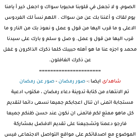
الصوم، و لا تجعل في قلوبنا محبوبا سواك و اجعل خير أ يامنا
يوم لقاك و أغننا بك عن من سواك . اللهم نسأ لك الفردوس
الاعلى و ما قرب اليها من قول و عمل و نعوذ بك من النار و ما
قرب اليها من قول و عمل. و صل و سلم و بارك على سيدنا
محمد و اجزه عنا ما هو أهله حبيبك كلما ذكرك الذاكرون و غفل
عن ذكرك الغافلون.
======================
شاهد/ى
ايضا :-
صور رمضان
-
صور عن رمضان
تم الانتهاء من كتابة تدوينة دعاء رمضان ، مكتوب ادعية
مستجابة اتمنى ان تنال اعجابكم جميعا نسعى دائما لتقديم
كل ماهو ممتع لكم فاتمنى ان نكون عند حسن ظنكم جميعا
فارجو دعمنا وتشجيعنا على تقديم الافضل بمشاركة
الموضوع مع اصدقائكم على مواقع التواصل الاجتماعى فيس