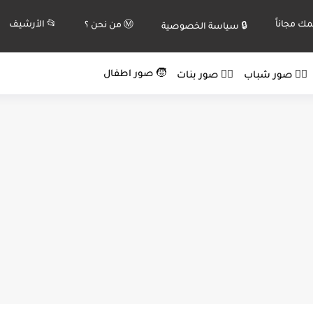
ك مجاناً
📂 الأرشيف
Ⓜ️ من نحن ؟
🔒 سياسة الخصوصية
🧒 صور اطفال
🙍‍♂️ صور شباب
🙍‍♀️ صور بنات