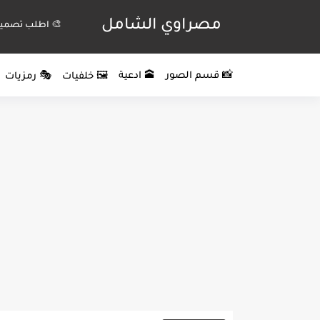
مصراوي الشامل
🎨 اطلب تصميم
📸 قسم الصور
🕋 ادعية
🖼️ خلفيات
🎭 رمزيات