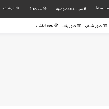
ك مجاناً
📂 الأرشيف
Ⓜ️ من نحن ؟
🔒 سياسة الخصوصية
🧒 صور اطفال
🙍‍♂️ صور شباب
🙍‍♀️ صور بنات