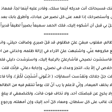
===========
ك فسبحانك أنت مدركه أينما سلك، وقادر عليه أينما لجأ، فمعاذ 
أستصرخك إذا قعد عنى كل نصير من عبادك، وأطرق بابك بعد ما 
لّ بي قبل أن أشكوه إليك، فلك الحمد سميعاً بصيراً لطيفاً قديراً .
===========
الظالم، مغلوب مبغيّ عليّ مظلوم، قد قلّ صبري وضاقت حيلتي، وانغل
ع مكروهه عنّي، واشتبهت عليّ الآراء في إزالة ظلمه، وخذلني من
استشرت نصيحي فأشارعليّ بالرغبة إليك، واسترشدت دليلي فلم يدلّ
لا خلاص لي إلاّ بك، انتجز وعدك في نصرتي، وإجابة دعائي، فإنّك قلت وقو
نَّهُ اللهُ ) وقلت جلّ جلالك وتقدّست أسماؤك: ( ادْعُونِي أَسْتَجِبْ لَكُمْ )،
خلف الميعاد, وإنّي لأعلم يا رب أنّ لك يوماً تنتقم فيه من الظالم 
 يخرج عن قبضتك أحد، ولا تخاف فوت فائت، ولكنضعفي ﻻ يبلغ بي 
 غالب على كل سلطان، ومعاد كلّ أحد إليك وإن أمهلته، ورجوع كل
===========