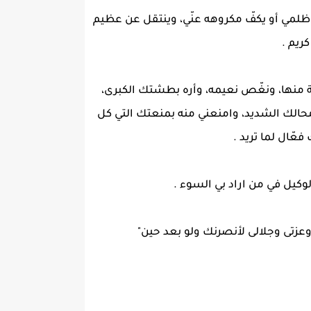
 ظلمي أو يكفّ مكروهه عنّي، وينتقل عن عظيم
ريم .
لة منها، ونغّص نعيمه، وأره بطشتك الكبرى،
محالك الشديد، وامنعني منه بمنعتك التي كل
فعّال لما تريد .
وكيل في من اراد بي السوء .
وعزتى وجلالى لأنصرنك ولو بعد حين"