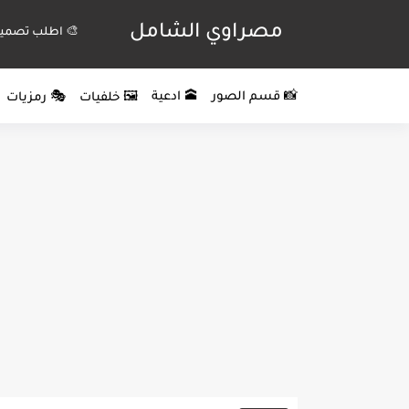
مصراوي الشامل
🎨 اطلب تصميم
📸 قسم الصور
🕋 ادعية
🖼️ خلفيات
🎭 رمزيات