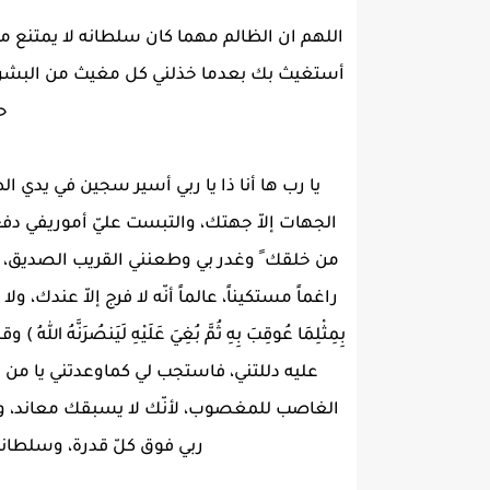
اللهم ان الظالم مهما كان سلطانه لا يمتنع من
أستغيث بك بعدما خذلني كل مغيث من البشر، و
ح
يا رب ها أنا ذا يا ربي أسير سجين في يدي 
الجهات إلاّ جهتك، والتبست عليّ أموريفي دف
من خلقك ً وغدر بي وطعنني القريب الصديق، ف
راغماً مستكيناً، عالماً أنّه ﻻ فرج إلاّ عندك، و
بِمِثْلِمَا عُوقِبَ بِهِ ثُمَّ بُغِيَ عَلَيْهِ لَيَنصُرَ
عليه دللتني، فاستجب لي كماوعدتني يا من ﻻ ي
الغاصب للمغصوب، لأنّك ﻻ يسبقك معاند، ولا
ربي فوق كلّ قدرة، وسلطانك