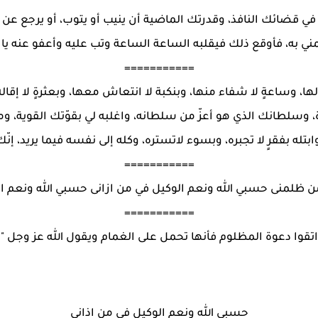
 في قضائك النافذ، وقدرتك الماضية أن ينيب أو يتوب، أو يرجع عن
ني به، فأوقع ذلك فيقلبه الساعة الساعة وتب عليه وأعفو عنه يا ك
===========
 لها، وساعةٍ ﻻ شفاء منها، وبنكبة ﻻ انتعاش معها، وبعثرةٍ ﻻ إقا
 وسلطانك الذي هو أعزّ من سلطانه، واغلبه لي بقوّتك القوية، و
بتله بفقرٍ ﻻ تجبره، وبسوء ﻻتستره، وكله إلى نفسه فيما يريد، إنّك 
===========
 ظلمنى حسبي الله ونعم الوكيل في من ازانى حسبي الله ونعم ال
===========
تقوا دعوة المظلوم فأنها تحمل على الغمام ويقول الله عز وجل "
حسبي الله ونعم الوكيل في من اذانى