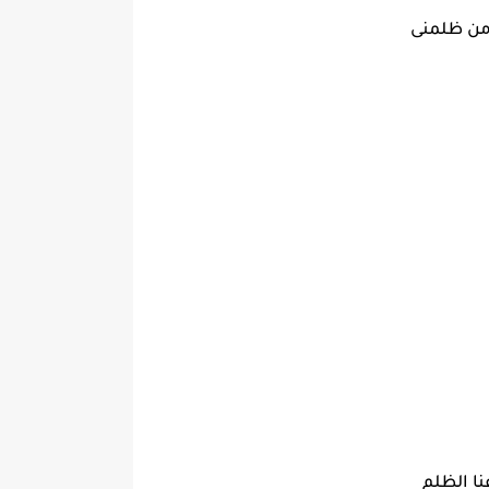
 من ظلمنى
نا الظلم