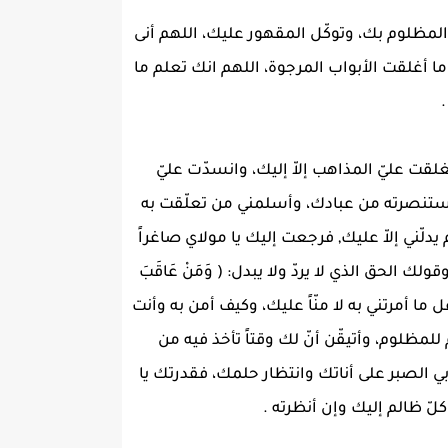
المظلوم بك، وتوكّل المقهور عليك، اللهم أنى
أغلقت الأبواب المرجوة، اللهم انك تعلم ما
قت عليّ المذاهب إلاّ إليك، وانسدّت عليّ
 استنصرته من عبادك، وأسلمني من تعلّقت به
ني إلاّ عليك, فرجعت إليك يا مولاي صاغراً
لك الحق الذي ﻻ يردّ ولا يبدل: ( وَمَنْ عَاقَبَ
 وأنا فاعل ما أمرتني به لا منّاً عليك، وكيف أمن به وأنت
للمظلوم، وأتيقّن أنّ لك وقتاً تأخذ فيه من
الصبر على أناتك وانتظار حلمك، فقدرتك يا
ّ ظالم إليك وإن أنظرته .