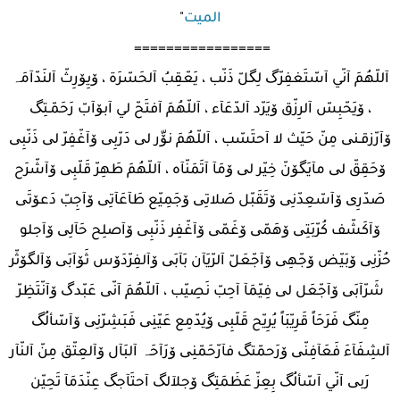
الميت
"
=================
آللّهُمَ آنّي آسّتَغفِرّگ لِگلّ ذَنّب ، يَعّقِبُ آلحَسّرَة ، ۆيِۆرِثّ آلنَدّآمَہ
، ۆيَحّبِسّ آلرِزّق ۆيَرّد آلدّعَآء ، آللّهُمَ آفتَحّ لي آبۆآبّ رَحَمّـتِگ
ۆآرّزقـنی مِنّ حَيّث لا آحتَسّب ، آللّهُمَ نۆّر لی دَرّبِی ۆآغّفِرّ لی ذَنّبِی
ۆحَقِقّ لی مآيَگۆنّ خِيّر لی ۆمَآ آتَمَنّآه ، آللّهُمَ طَهِرّ قَلّبِی ۆآشّرَح
صَدّرِی ۆآسّعِدّنِی ۆتَقَبّل صَلاتِی ۆجَمِيّع طَآعَآتِی ۆآجِبّ دَعۆتَی
ۆآكَشّف كُرّبَتِی ۆهَمّی ۆغَمّی ۆآغّفِر ذَنّبِی ۆآصلِح حَآلِی ۆآجلو
حُزّنِی ۆبَيّض ۆجّهِی ۆآجّعَلّ آلرّيَآن بَآبَی ۆآلفِرّدَۆس ثَۆآبَی ۆآلگۆثّر
شَرّآبَی ۆآجّعَل لی فِيّمَآ آحِبّ نَصِيّب ، آللّهُمَ آنّی عَبّدگ ۆآنّتَظِرّ
مِنّگ فَرَحَاً قَرِيّبَاً يُرِيّح قَلّبِی ۆيُدّمِع عَيّنِی فَبَشِرّنِی ۆآسّألُگ
آلشِفَآءَ فَعَآفِنّی ۆرَحمّتگ فآرّحَمّنِی ۆرَآحَہ آلبَآل ۆآلعِتّق مِنّ آلنّآر
رَبی آنّي آسّألُگ بِعِزّ عَظَمَتِگ ۆجلآلگ آحتَآجگ عِنّدَمَآ تَحِيّن