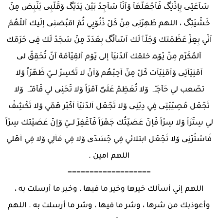
سَآعَتِی بِإذّنِگ فَآجّعَلّهَآ ۆآنَآ سَآجِدّ بَيّن يَدَيّگ ۆقَلّبِی يَنّبِض مِنّ
خَشّيَتِگ ، اللهم طَهِرّنِی مِنّ كَلّ ذّنُۆبِي ثُمَ اقبُضنِی إلَيك آللّهُمَ
آنّي بِعِزّ عَظَمَتك ۆجَلّٱلَك آسّألُگ بِعَدَدّ مِنّ سَجَدّ لَك فِی حَرَمّك
آلمُكَرّم مِنّ يّۆﻤ خلقك آلدّنيَآ إلى يّۆم آلقِيّآمَة آنّ تُحَقِقّ لی
آمّنِيَآتِی ۆآمّنِيَآت كَلّ مِنّ آحِبّهُم ۆآنّ لا تَكسِرّ لـــيّ ظَهّرَاً ۆلا
تصّعب لي حَآجَـّہ ۆلا تُعَظِمّ عَلَیّ آمّرَاً ۆلا تَحَنِی لي قَآمَـّہ ۆلا
تَجّعَل مُصِيّبَتِی فِي دِيّنِی ۆلا تَجّعَل آلدّنيَآ آكَبّر هَمّي ۆلا تَكْشِفْ
لي سِتّرَاً ۆلا سِرّاً فَإنّ عَصَيّتُك جَهّرَاً فَآغّفِرّ لـــيّ ۆإنّ عَصَيّتك سِرّاً
فَاسّتُرّنِی ۆلا تَجّعَل ابتلائي فِي جَسَدّی ۆلا فِي مَآلِي ۆلا فِي آهّلي
اللهم امين .
===================
اللهم إني أسألك خيرها وخير ما فيها ، وخير ما أرسلت به ،
‏وأعوذ‎‎بك من شرها ، وشر ما فيها ، وشر ما أرسلت به . اللهم