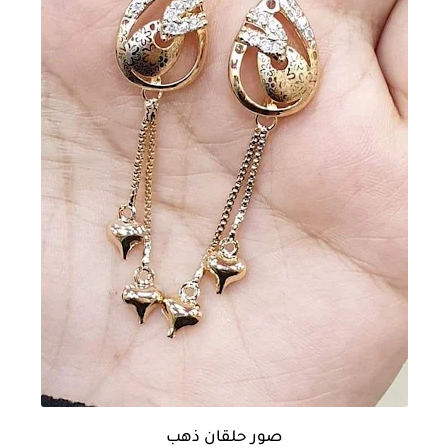
صور حلقان ذهب