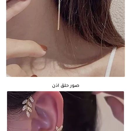
صور حلق اذن