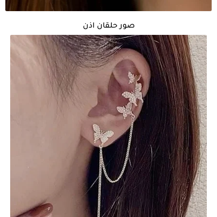
صور حلقان اذن