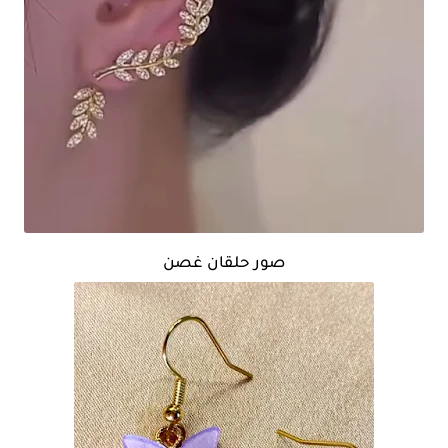
صور حلقان غصن