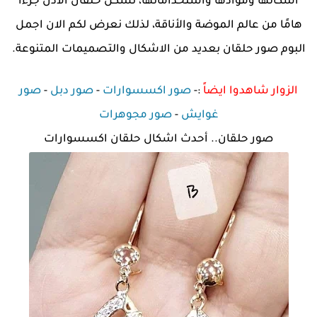
أشكالها وموادها واستخداماتها، تشكل حلقان الأذن جزءًا
هامًا من عالم الموضة والأناقة، لذلك نعرض لكم الان اجمل
البوم صور حلقان بعديد من الاشكال والتصميمات المتنوعة.
الزوار شاهدوا ايضاً
:-
صور اكسسوارات
-
صور دبل
-
صور
غوايش
-
صور مجوهرات
صور حلقان.. أحدث اشكال حلقان اكسسوارات