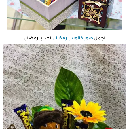
اجمل
صور فانوس رمضان
لهدايا رمضان