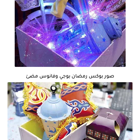
صور بوكس رمضان بوجي وفانوس مضئ