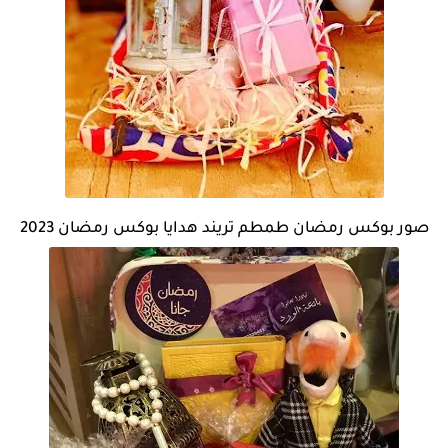
صور بوكس رمضان طمطم تريند هدايا بوكس رمضان 2023