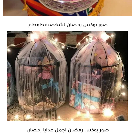
صور بوكس رمضان لشخصية طمطم
صور بوكس رمضان اجمل هدايا رمضان