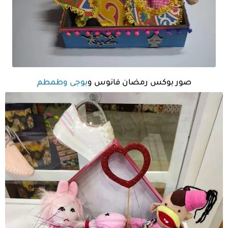
صور بوكس رمضان فانوس و
بوجى وطمطم