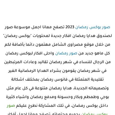
صور بوكس رمضان
2023 تصفح معانا اجمل موسوعة صور
لصندوق هدايا رمضان افكار جديدة لمحتويات "بوكس رمضان"
من خلال موقع مصراوى الشامل مهتمون دائما بأضافة لكم
كل ماهو جديد من
صور رمضان
واحلى افكار لبوكس رمضان
من الرجال للنساء في شهر رمضان تقاليد وعادات المرتبطين
في شهر رمضان يقومون بشراء الهدايا الرمضانية الغير
تقليدية المتمثلة في فانوس رمضان بمختلف اشكالة
وتصميماته الجديدة، هدايا رمضان متنوعة في كل عام مثل
بوجي وطمطم وبكار وحسونة ومدفع رمضان واشياء كثيرة
داخل بوكس رمضان، في تلك المشاركة نطرح عليكم
صور
بوكس رمضان
بجميع محتوياته، تصفح معانا اجمل أفكار