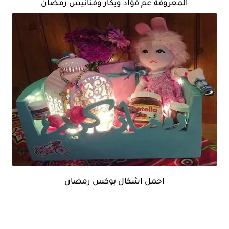
المعروفة عم فؤاد وبكار وفنانيس رمضان
اجمل اشكال بوكس رمضان