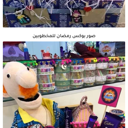
صور بوكس رمضان للمخطوبين