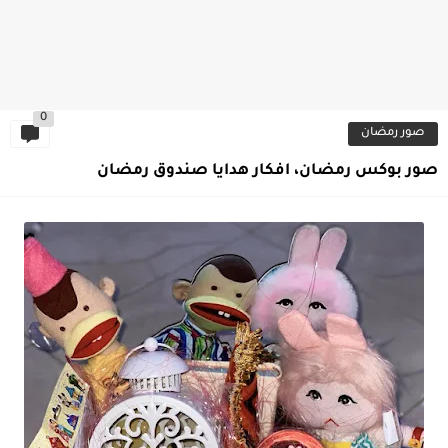
0
صور رمضان
صور بوكس رمضان، افكار هدايا صندوق رمضان