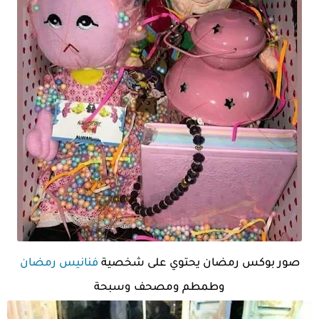
صور بوكس رمضان يحتوي على شخصية
فنانيس رمضان
وطمطم ومصحف وسبحة