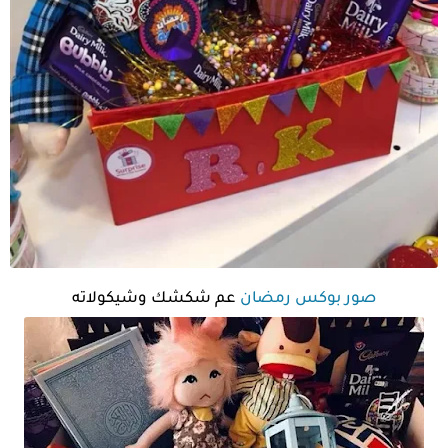
صور بوكس رمضان
عم شكشك وشيكولاته