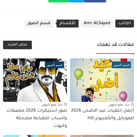
الكاتب
Amr ALSayed
الأقسام
قسم الصور
مقالات قد تهمك
عرض المزيد
قسم الصور
قسم الصور
منذ بضع شهور
منذ بضع شهور
أجمل خلفيات عيد الاضحى 2026
صور استيكرات 2026 ملصقات
للموبايل والكمبيوتر HD
واتساب للطباعة مضحكة
وكيوت