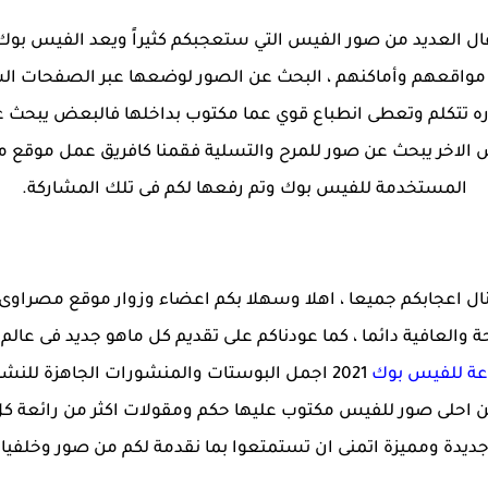
ال العديد من صور الفيس التي ستعجبكم كثيراً ويعد الفيس بوك
مواقعهم وأماكنهم ، البحث عن الصور لوضعها عبر الصفحات ال
 تتكلم وتعطى انطباع قوي عما مكتوب بداخلها فالبعض يبحث 
لاخر يبحث عن صور للمرح والتسلية فقمنا كافريق عمل موقع 
المستخدمة للفيس بوك وتم رفعها لكم فى تلك المشاركة.
نال اعجابكم جميعا ، اهلا وسهلا بكم اعضاء وزوار موقع مصراوى ا
ة والعافية دائما ، كما عودناكم على تقديم كل ماهو جديد فى عالم
ة للفيس بوك
2021 اجمل البوستات والمنشورات الجاهزة لل
 من احلى صور للفيس مكتوب عليها حكم ومقولات اكثر من رائعة 
ديدة ومميزة اتمنى ان تستمتعوا بما نقدمة لكم من صور وخلفيا