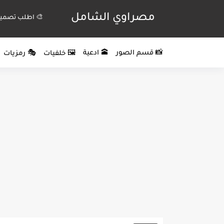
مصراوي الشامل
🎨 اطلب تصميم
📸 قسم الصور
🕋 ادعية
🖼️ خلفيات
🎭 رمزيات