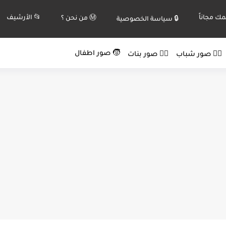
ك مجاناً
📂 الأرشيف
Ⓜ️ من نحن ؟
🔒 سياسة الخصوصية
🧒 صور اطفال
🙍‍♂️ صور شباب
🙍‍♀️ صور بنات