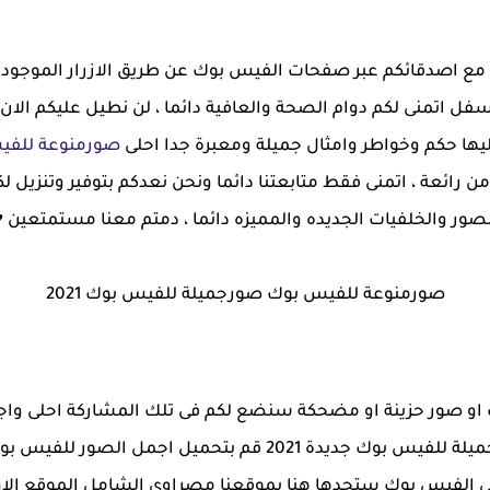
 مع اصدقائكم عبر صفحات الفيس بوك عن طريق الازرار الموج
 اتمنى لكم دوام الصحة والعافية دائما ، لن نطيل عليكم الا
ها حكم وخواطر وامثال جميلة ومعبرة جدا احلى
صورمنوعة للفي
من رائعة ، اتمنى فقط متابعتنا دائما ونحن نعدكم بتوفير وتنزيل 
لصور والخلفيات الجديده والمميزه دائما ، دمتم معنا مستمتعين ♥
صورمنوعة للفيس بوك صورجميلة للفيس بوك 2021
من اجمل الصور للفيس بوك للنشر صورجميلة للفيس بوك جديدة 021
ى الفيس بوك ستجدها هنا بموقعنا مصراوى الشامل الموقع الاو