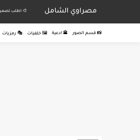
مصراوي الشامل
🎨 اطلب تصميم
📸 قسم الصور
🕋 ادعية
🖼️ خلفيات
🎭 رمزيات