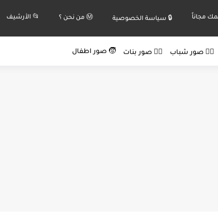
ك مجاناً
📂 الأرشيف
Ⓜ️ من نحن ؟
🔒 سياسة الخصوصية
🧒 صور اطفال
🙍‍♂️ صور شباب
🙍‍♀️ صور بنات