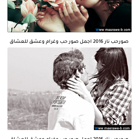
صورحب نار 2016 اجمل صور حب وغرام وعشق للعشاق