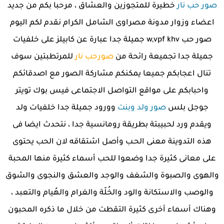
صور حب نار
خطيرة للمتجوزين والعشاق ، مرحبا بكم من جديد
اعضاء وزوار مدونة مصراوى الشامل الكرام نقدم لكم اليوم
صور حب w,vpf khv جميلة جدا عبارة عن كابيلز على خلفيات
جميلة جدا تجميعة رائحة من
صورحب نار
للمرتطبتين سوف
تنال اعجابكم جميعا يمكنكم مشاركة الصور مع اصدقائكم
واحبابكم على مواقع التواصل الاجتماعى فيس بوك تويتر
جوجل بلس
صور ولد وبنت
وورود جميلة جدا خلفيات ولد
ويقدم ورد لحبيبتة بطريقة رومانسية جدا ، نتحدث ايضا فى
هذه التدوينة معنى الحـب وأصل اشتقاقه لان الحب يحتوى
على معانى كثيرة جدا وضعوا للحب أسماء كثيرة منها المحبة
والهوى والصبوة والشغف والوجد والعشق والنجوى والشوق
والوصب والاستكانة والود والخُلّة والغرام والهُيام والتعبد ،
وهناك أسماء أخرى كثيرة التقطت من خلال ما ذكره المحبون