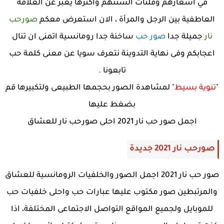
في أشعارهم وفلتات ألسنتهم وأكثرها يعبر عن العلاقة
العاطفية بين الرجل والمرأة ، الان استعرض معكم
صورحب
نار
جميلة جدا
صور حب
ساخنة جدا رومانسية اتمنى ان تنال
اعجابكم وفى نهاية التدوينة نتعرف سويا عن معنى كلمة حب
تابعونا .
"
تنوية بسيط
" لمشاهدة الصور بحجمها الطبيعى ولتكبيرها قم
بضغط عليها
اجمل صور حب نار 2021 احلى صورحب نار للعشاق
صورحب نار 2021 جديدة
صور حب نار 2021 اجمل الصور والخلفيات الرومانسية للعشاق
والمرتبطين صور مكتوب عليها عبارات حب واحلى خلفيات حب
للموبايل ولجميع المواقع التواصل الاجتماعى المختلفة، اذا