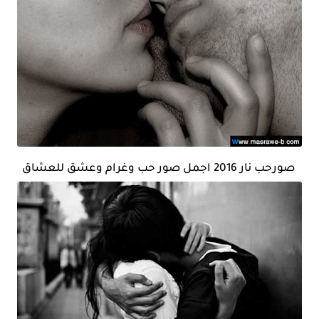
صورحب نار 2016 اجمل صور حب وغرام وعشق للعشاق