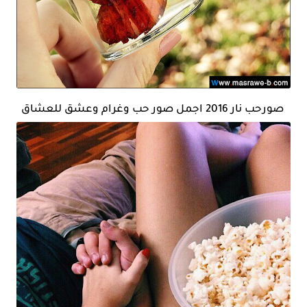
صورحب نار 2016 اجمل صور حب وغرام وعشق للعشاق