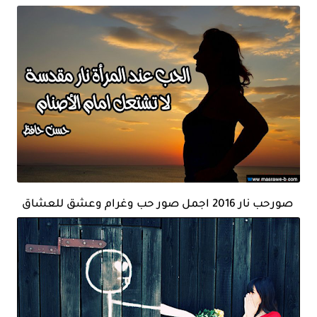
صورحب نار 2016 اجمل صور حب وغرام وعشق للعشاق