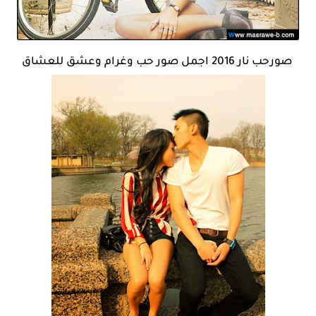
صورحب نار 2016 اجمل صور حب وغرام وعشق للعشاق