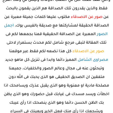
والتي تقف معك حتى في أصعب الأوقات وليس في وقت الفرح
فقط والذين يقدرون تلك الصداقة هم الذين يقمون بالبحث
عن
صور عن الاصدقاء
مكتوب عليها كلمات جميلة معبرة عن
الصداقة الحقيقة لمشاركتها مع صديقة بالفيس بوك،
اجمل
الصور
المعبرة عن الصداقة الحقيقية قمنا بجمعها لكم فى
تلك المقالة لتبقى مرجع شامل لكم محدث بستمرار لاحلى
صور عن الاصدقاء
كل هذا نضعه لكم فقط عبر موقعنا
مصراوى الشامل
المميز دائما وابدا فى تنزيل كل ماهو جديد
وتبحثون عنه فى مجال وعالم الصور والخلفيات، جميعنا
متفقين ان الصديق الحقيقى هو الذى يحبك فى الله دون
مصلحة مادية او معنوية وهو الذى يقبل عذرك ويسامحك اذا
اخطأت ويسد مسدك فى غيابك قبل حضورك وهو الذى يظن
بك الظن الحسن دائما وهو الذى ينصحك اذا رأى عيبك
ويشجعك اذا رأى منك فعل الخير ويعينك فى السراء