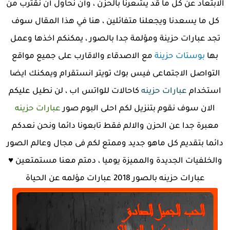
الابتعاد عن كل ما قد يشعرنا بالحزن ، وأن نحاول أن نقترب من
كل ما يسعدنا ويجعلنا متفائلين ، هنا في هذا المقال سوف
تجد عبارات حزينة ومؤلمة جدا بالصور ، يمكنكم اخذها وعمل
بها
بوستات حزينة
مع الاصدقاء والاقارب على جميع مواقع
التواصل الاجتماعى فيس بوك تويتر انستقرام ويمكنك ايضا
استخدام
عبارات حزينه
كاحالات للواتس اب ، لن نطيل عليكم
الان سوف نقوم بتنزيل لكم احلى البوم صور
عبارات حزينه
معبرة جدا عن الحزن والالم فقط تابعونا دائما ونحن نعدكم
دائما بتقديم كل ماهو جديد وممتع لكم فى مجال وعالم الصور
والخلفيات الجديدة والمميزة يوميا ، دمتم معنا مستمتعين ♥
عبارات حزينه بالصور 2018 عبارات مؤلمه عن الحياة