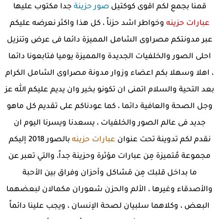
قمنا بجمع لكم اقوى كوكتيل
صور حزينة
جدا مكتوب عليها
عبارات حزينه
وخواطر اشد حزناً ، كل هذا واكثر نعرضه عليكم
عبر مدونتكم مصراوى الشامل المميزة دائما فى عرض وتنزيل
احلى الصور والخلفيات الجديدة والمميزة يوميا فتابعونا دائما
، اهلا وسهلا بكم اعضاء وزوار مدونة مصراوى الشامل الكرام
بعد التحية والسلام اتمنى ان تكونو بخير وان يديم عليكم الله عز
وجل الصحة والعافية دائما ، كما عودناكم على تقديم كل ماهو
جديد فى عالم الصور والخلفيات ، يسعدنا ويسرنا اليوم ان
نقدم لكم تدوينة تحت عنوان
عبارات حزينه
بالصور 2018 إليكم
مجموعة مُتميزة مِن عبارات مؤثرة وحزينة جداً، والتي تعبر عن
ما بداخل قلبك مِن مَشاكل وأحزان وفراق بين الأحبة
والأصدقاء وغيرها ، الألم والحزن شعوران مكمالان لبعضهما
البعض ، وكلاهما سلبيان لصحة الإنسان ، ويجب علينا دائماً