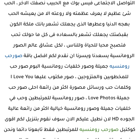
التواصل الاجتماعى فيس بوك مع الحبيب نصفك الاخر ، الحب
شئ عظيم لا يعرف عظمته ولا روعته الا من يعيشه الحب
بهجه الدنيا وعطرها الذى يجعلك تشعر بانك ملكة الكون
بقبضتك يجعلك تشعر بالسعاده فى كل ما حولك تحب
فتصبح محبا للحياة وللناس ، لكل عشاق عالم الصور
الرومانسية يسعدنا ويسرنا ان نقدم لكم افضل باقة
صورحب
رومنسيه
جميلة وصور خلفيات رومانسية البوم صور حب
للمخطوبين والمتزوجين ، صور مكتوب عليها I Love You
وكلمات حب ورسائل مصورة اكثر من رائعة احلى صور حب
جميلة Love Photos ، صور رومانسية للمرتبطين وحب في
خلفيات جميلة وصور رومانسية خيالية اكثر من رائعة عالية
الجوده HD لان نطيل عليكم الان سوف نقوم بتنزيل لكم اقوى
كوكتيل
صورحب رومنسيه
للمرتبطين فقط تابعونا دائما ونحن