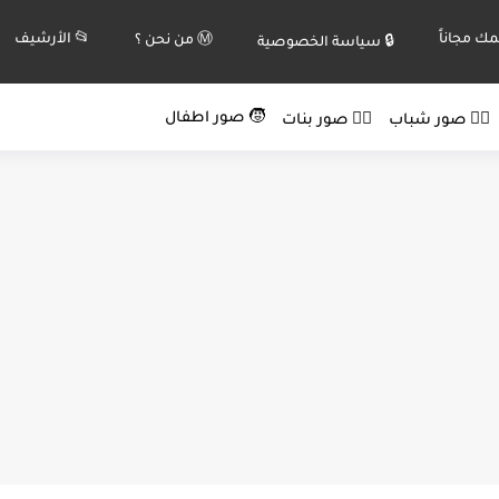
ك مجاناً
📂 الأرشيف
Ⓜ️ من نحن ؟
🔒 سياسة الخصوصية
🧒 صور اطفال
🙍‍♂️ صور شباب
🙍‍♀️ صور بنات