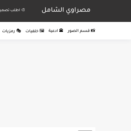
مصراوي الشامل
🎨 اطلب تصميم
📸 قسم الصور
🕋 ادعية
🖼️ خلفيات
🎭 رمزيات