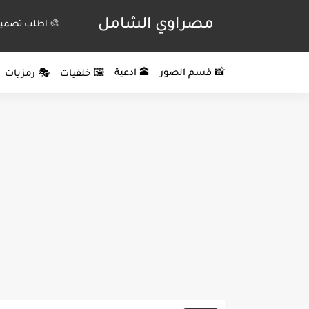
مصراوي الشامل
🎨 اطلب تصميم
📸 قسم الصور
🕋 ادعية
🖼️ خلفيات
🎭 رمزيات