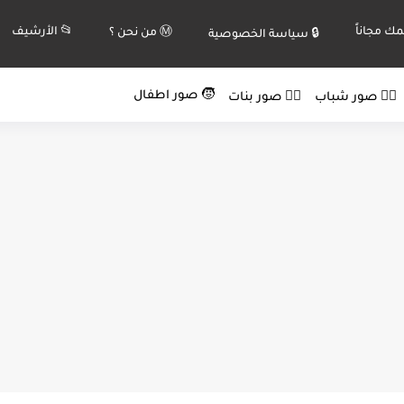
ك مجاناً
📂 الأرشيف
Ⓜ️ من نحن ؟
🔒 سياسة الخصوصية
🧒 صور اطفال
🙍‍♂️ صور شباب
🙍‍♀️ صور بنات