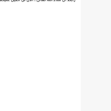
رابط ان شاء الله تعالى ، الان لن اطيل ع