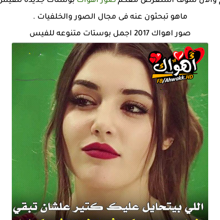
ليكم والان سوف استعرض معكم
صور اهواك
بوستات جديده للفيس ب
ماهو تبحثون عنه فى مجال الصور والخلفيات .
صور اهواك 2017 اجمل بوستات متنوعه للفيس