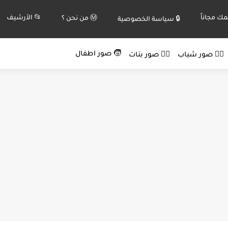
ك مجاناً
📂 الأرشيف
Ⓜ️ من نحن ؟
🔒 سياسة الخصوصية
🧒 صور اطفال
🙍‍♂️ صور شباب
🙍‍♀️ صور بنات