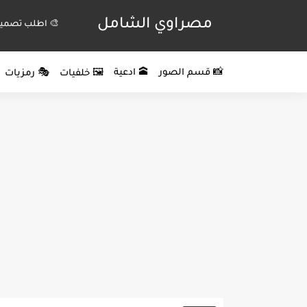
مصراوي الشامل
🎨 اطلب تصميم
📸 قسم الصور
🕋 ادعية
🖼️ خلفيات
🎭 رمزيات