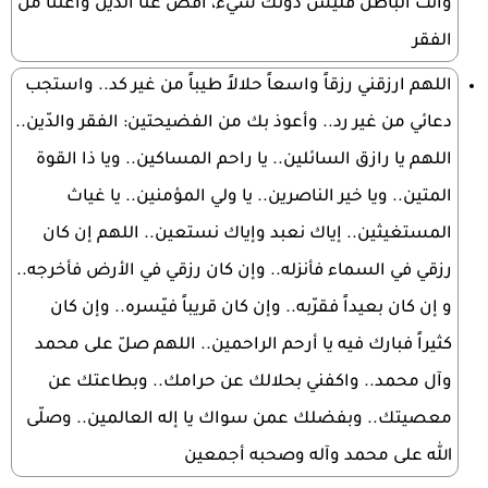
وأنت الباطن فليس دونك شيءٌ، اقض عنّا الدّين واغننا من
الفقر
اللهم ارزقني رزقاً واسعاً حلالاً طيباً من غير كد.. واستجب
دعائي من غير رد.. وأعوذ بك من الفضيحتين: الفقر والدّين..
اللهم يا رازق السائلين.. يا راحم المساكين.. ويا ذا القوة
المتين.. ويا خير الناصرين.. يا ولي المؤمنين.. يا غياث
المستغيثين.. إياك نعبد وإياك نستعين.. اللهم إن كان
رزقي في السماء فأنزله.. وإن كان رزقي في الأرض فأخرجه..
و إن كان بعيداً فقرّبه.. وإن كان قريباً فيّسره.. وإن كان
كثيراً فبارك فيه يا أرحم الراحمين.. اللهم صلّ على محمد
وآل محمد.. واكفني بحلالك عن حرامك.. وبطاعتك عن
معصيتك.. وبفضلك عمن سواك يا إله العالمين.. وصلّى
الله على محمد وآله وصحبه أجمعين