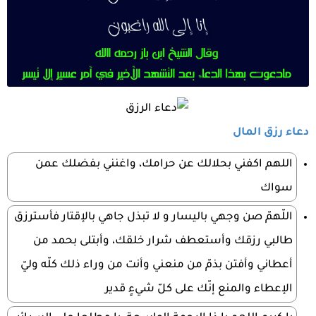
دعاء رزق المال
اللهم اكفني بحلالك عن حرامك، واغنني بفضلك عمن
سواك
اللّهمّ صن وجهي باليسار و لا تبذل جاهي بالإقتار فأسترزق
طالبي رزقك وأستعطف شرار خلقك، وأبتلى بحمد من
أعطاني وأفتن بذمّ من منعني وأنت من وراء ذلك كلّه وليّ
الإعطاء والمنع إنّك على‏ كلّ شي‏ءٍ قدير