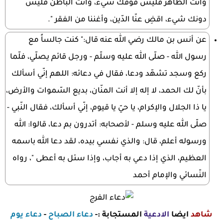
وأنت الظّاهر فليس فوقك شيء، وأنت الباطن فليس
دونك شيء، اقضِ عنّا الدّين، وأغننا من الفقر ".
عن أنس بن مالك رضي الله عنه قال:" كنت جالساً مع
رسول الله - صلّى الله عليه وسلّم - ورجل قائم يصلّي، فلّما
ركع وسجد تشهّد ودعا، فقال في دعائه: اللهم إنّي أسألك
بأنّ لك الحمد، لا إله إلا أنت المنّان، بديع السّموات والأرض،
يا ذا الجلال والإكرام، يا حيّ يا قيوم، إنّي أسألك، فقال النّبي -
صلّى الله عليه وسلم - لأصحابه: أتدرون بم دعا، قالوا: الله
ورسوله أعلم، قال: والذي نفسي بيده، لقد دعا الله باسمه
العظيم، الذي إذا دعي به أجاب، وإذا سئل به أعطى "، رواه
النّسائي والإمام أحمد
شاهد
ايضا
الادعية
المستجابة :-
دعاء الصباح
-
دعاء يوم