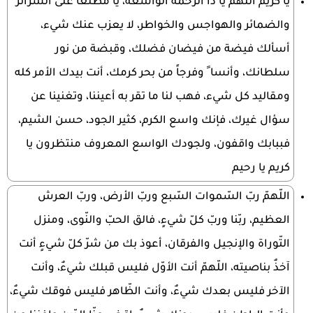
يا كريم اللهم يا ذا الرحمة الواسعة، يا مطلعا على السرائر
والضمائر والهواجس والخواطر، لا يعزب عنك شيء،
أسألك فيضة من فيضان فضلك، وقبضة من نور
سلطانك، وأنسا ً وفرجاً من بحر كرمك، أنت بيدك الأمر كله
ومقاليد كل شيء، فهب لنا ما تقر به أعيننا، وتغنينا عن
سؤال غيرك، فإنك واسع الكرم، كثير الجود، حسن الشيم،
فببابك واقفون، ولجودك الواسع المعروف منتظرون يا
كريم يا رحيم
اللّهمّ ربّ السّموات السّبع وربّ الأرض، وربّ العرش
العظيم، ربّنا وربّ كلّ شيءٍ، فالق الحبّ والنّوى، ومنزل
التّوراة والإنجيل والفرقان، أعوذ بك من شرّ كلّ شيءٍ أنت
آخذٌ بناصيته، اللّهمّ أنت الأوّل فليس قبلك شيءٌ، وأنت
الآخر فليس بعدك شيءٌ، وأنت الظّاهر فليس فوقك شيءٌ،