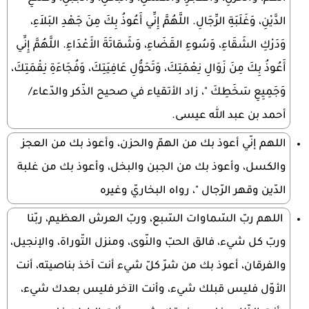
الدَّيْنِ، وَغَلَبَةِ الرِّجَالِ. اللَّهُمَّ إِنِّي أَعُوذُ بِكَ مِنَ جَهْدِ البَلاَءِ،
وَدَرْكِ الشَقَاءِ، وَسُوءِ القَضَاءِ، وَشَمَاتَةَ الأَعْدَاءِ. اللَّهُمَّ إِنِّي
أَعُوذُ بِكَ مِنَ زَوَالِ نِعْمَتِكَ، وَتَحَوُّلِ عَافِيَتِكَ، وَفُجَاءَةِ نِقْمَتِكَ،
وَجَمِيِعِ سَخَطِكَ "، زاد الأتقياء في صحيح الذّكر والدّعاء/
أحمد بن عبد الله عيسى.
اللهم إنّي أعوذ بك من الهمّ والحزن، وأعوذ بك من العجز
والكسل، وأعوذ بك من الجبن والبخل، وأعوذ بك من غلبة
الدّين وقهر الرّجال "، رواه البخاريّ وغيره
اللهم ربّ السّماوات السّبع، وربّ العرش العظيم، ربّنا
وربّ كل شيء، فالق الحبّ والنّوى، ومنزل التّوراة، والإنجيل،
والفرقان، أعوذ بك من شرّ كلّ شيء أنت آخذ بناصيته، أنت
الأوّل فليس قبلك شيء، وأنت الآخر فليس بعدك شيء،