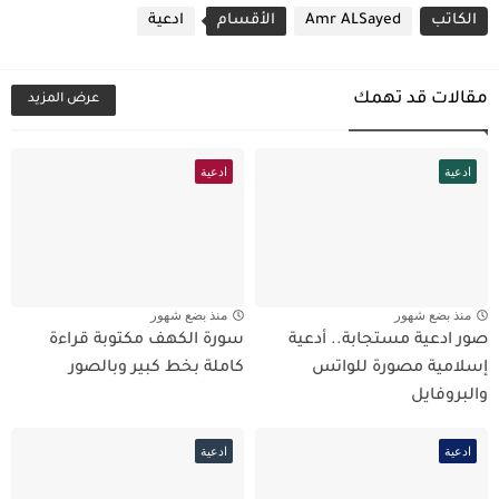
الكاتب
Amr ALSayed
الأقسام
ادعية
مقالات قد تهمك
عرض المزيد
ادعية
ادعية
منذ بضع شهور
منذ بضع شهور
صور ادعية مستجابة.. أدعية
سورة الكهف مكتوبة قراءة
إسلامية مصورة للواتس
كاملة بخط كبير وبالصور
والبروفايل
ادعية
ادعية