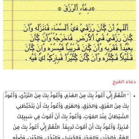
دعاء الفرج
" اللَّهُمَّ إِنِّي أَعُوذُ بِكَ مِنَ الهَدْمِ، وَأَعُوذُ بِكَ مِنَ التَرَدِّي، وَأَعُوذُ
بِكَ مِنَ الغَرَقِ، وَالحَرْقِ، وَالهَرَمِ، وَأَعُوذُ بِكَ أَنْ يَتَخَبَّطَنِي
الشَيْطَانُ عِنْدَ المَوْتِ، وَأَعُوذُ بِكَ أَنْ أَمُوتَ فِي سَبِيِلِكَ
مُدْبِرَاً، وَأَعُوذُ بِكَ أَنْ أَمُوتَ لَدِيِغَاً. اللَّهُمَّ إِنِّي أَعُوذُ بِكَ مِنَ
الهَمِّ، وَالحَزَنِ، وَالعَجْزِ، وَالكَسَلِ، وَالبُخْلِ، وَالجُبْنِ، وَضَلْعِ