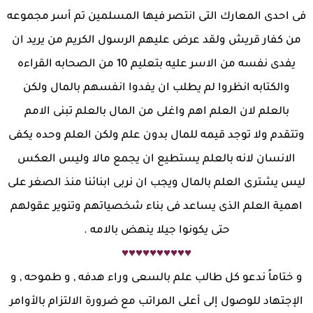
فى احدى المعارك التى انتصر فيها المسلمين تم أسر مجموعه
من كفار قريش ولقد عرض عليهم الرسول الكريم من يريد ان
يفدى نفسه من الاسر عليه بتعليم 10 من الصحابه القراءه
والكتابه انظروا لم يطلب ان يفدوا انفسهم بالمال ولكن
بالعلم لان العلم اهم واغلى من المال بالعلم تبنى الامم
وتتقدم ولا توجد قيمه للمال بدون علم ولكن العلم وحده يكفى
الانسان لانه بالعلم يستطيع ان يجمع مالا وليس العكس
ليس يشترى العلم بالمال ويجب ان نربى ابنائنا منذ الصغر على
اهمية العلم الذى يساعد فى بناء شخصياتهم وتنوير عقولهم
حتى يكونوا جيلا ينهض بالامه .
♥♥♥♥♥♥♥♥♥♥
و ختاماً ندعو كل طالب علم بالسعى وراء هدفه , و طموحه , و
الإجتهاد للوصول إلى أعلى المراتب مع ضرورة الالتزام بالأوامر