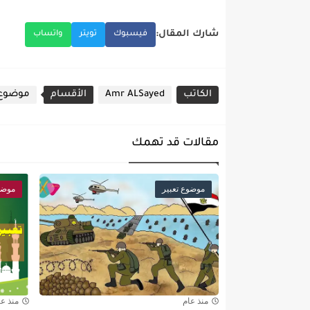
شارك المقال:
فيسبوك
تويتر
واتساب
الكاتب
Amr ALSayed
الأقسام
موضوع 
مقالات قد تهمك
موضوع تعبير
موضو
منذ عام
منذ عا