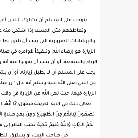
يتوجب على المسلم أن يشارك الناس أفرا
وتعاطفهم مثل الجسد؛ إذا اشتكى منه عضو
والإرشادات الضرورية التي يجب أن نلتزم بها
الزيارة هو إرضاء الله، وتنفيذاً لأوامره في 
الرياء والسمعة، أو أن يحب أن يقولوا عنه أنه 
يجب على المسلم أن لا يطيل زيارته، أو أن ينت
عن النبي صلى الله عليه وسلم أنه قال:" زر غباً، 
الزيارة فيها، حيث نهى الله عن الزيارة في وقت
تعالى ذلك في الآية الكريمة فيقول:"يَا أَيُّهَا الَّذِينَ آمَنُ
تَضَعُونَ ثِيَابَكُمْ مِنَ الظَّهِيرَةِ وَمِنْ بَعْدِ صَلاةِ الْع
لَكُمُ الآيَاتِ وَاللَّهُ عَلِيمٌ حَكِيمٌ تجن
من صاحب البيت، أو يسترق النظر