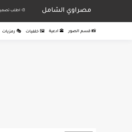
مصراوي الشامل
🎨 اطلب تصميم
📸 قسم الصور
🕋 ادعية
🖼️ خلفيات
🎭 رمزيات