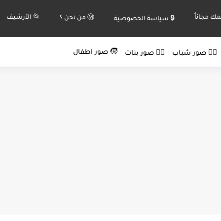
ك مجاناً
📂 الأرشيف
Ⓜ️ من نحن ؟
🔒 سياسة الخصوصية
🧒 صور اطفال
🙍‍♂️ صور شباب
🙍‍♀️ صور بنات