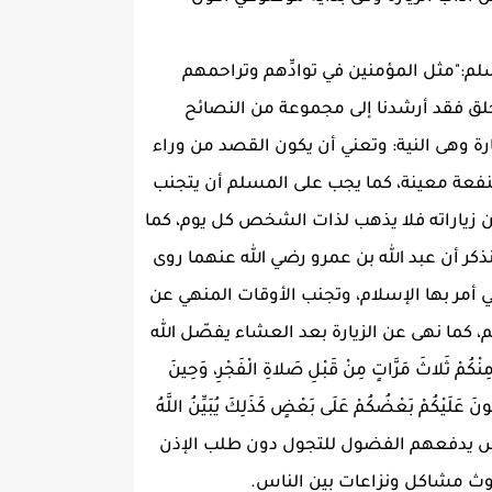
:"مثل المؤمنين في توادِّهم وتراحمهم
خلق فقد أرشدنا إلى مجموعة من النصائح
ة وهى النية: وتعني أن يكون القصد من وراء
 لمنفعة معينة، كما يجب على المسلم أن يتجنب
بين زياراته فلا يذهب لذات الشخص كل يوم، كما
ذكر أن عبد الله بن عمرو رضي الله عنهما روى
 التي أمر بها الإسلام، وتجنب الأوقات المنهي عن
م، كما نهى عن الزيارة بعد العشاء يفصّل الله
ِنْكُمْ ثَلاثَ مَرَّاتٍ مِنْ قَبْلِ صَلاةِ الْفَجْرِ، وَحِينَ
نَ عَلَيْكُمْ بَعْضُكُمْ عَلَى بَعْضٍ كَذَلِكَ يُبَيِّنُ اللَّهُ
بعض الناس يدفعهم الفضول للتجول دون طلب الإذن
دوث مشاكل ونزاعات بين الناس.