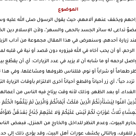
الموضوع
حهم ويخفف عنهم آلامهم، حيث يقول الرسول صلى الله عليه وسلم
ٌ تداعى له سائر الجسد بالحمى والسهر"، ولأن الإسلام دين ال
 عند زيارة أحدهم، وسنعرض في هذا المقال مجموعة من آداب الزيار
صلة الرحم، أو أن يحب أخاه في الله فيزوره دون قصد أو نية في قلبه
واصل لرحمه أو ما شابه أن لا يزيد في عدد الزيارات: أي أن يقطّع 
ظر طعاماً أو شراباً أو نوم، فللناس ظروفها ومشاغلها، وفي هذا ن
تزدد حباً"، أي زر أحياناً واقطع أحياناً أخرى الالتزام بأوقات الزيارة
 الغداء، أو بعد الظهر، وذلك لأنه وقت يرتاح فيه الناس من أعماله
وا لِيَسْتَأْذِنْكُمُ الَّذِينَ مَلَكَتْ أَيْمَانُكُمْ وَالَّذِينَ لَمْ يَبْلُغُوا الْحُلُمَ م
ِشَاءِ ثَلاثُ عَوْرَاتٍ لَكُمْ لَيْسَ عَلَيْكُمْ وَلا عَلَيْهِمْ جُنَاحٌ بَعْدَهُنَّ طَوَّافُو
ب النظر إلى محارم البيوت، وعدم النظر للداخل والخارج من المنزل، ف
 للغرف، وبالتالي يكشف عورات أهل البيت، وقد يؤدي ذلك إلى ح