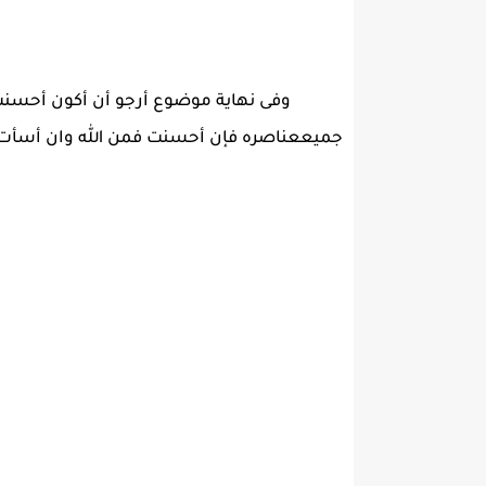
وفى نهاية موضوع أرجو أن أكون أحسنت 
جميععناصره فإن أحسنت فمن الله وان أسأت ف